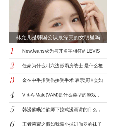
林允儿是韩国公认最漂亮的女明星吗
NewJeans成为与其名字相符的LEVIS
牛仔裤最
任豪为什么叫六边形塌房战士 是什么梗
什么
金在中手指受伤接受手术 表示演唱会如
期举
Virt-A-Mate(VAM)是什么类型的游戏，
可以玩
韩漫催眠治欲师下拉式漫画讲的什么，
吴正泰
王者荣耀之假如我缩小掉进伽罗的袜子