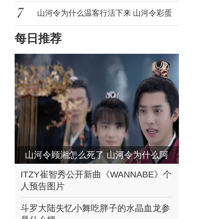
作文
山河令为什么温客行活下来 山河令彩蛋
每日推荐
里温
山河令顾湘怎么死了 山河令为什么阿
湘要死
ITZY崔智秀公开新曲《WANNABE》个
人预告图片
斗罗大陆失忆小舞吃胖子的水晶血龙参