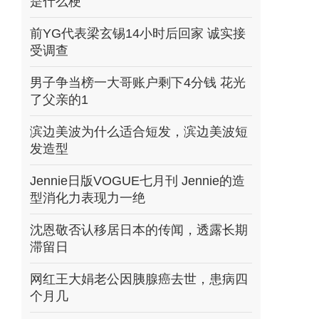
是什么梗
前YG代表梁玄锡14小时后回家 诚实接
受调查
男子争当榜一大哥账户剩下4分钱 花光
了父亲的1
滨边美波为什么适合短发，滨边美波短
发造型
Jennie日版VOGUE七月刊 Jennie的造
型消化力表现力一绝
沈恩敬否认移居日本的传闻，透露长期
滞留日
网红王大娟老公因胰腺癌去世，患病四
个月几