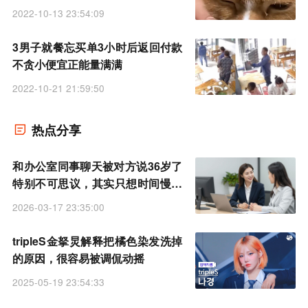
全
2022-10-13 23:54:09
3男子就餐忘买单3小时后返回付款
不贪小便宜正能量满满
2022-10-21 21:59:50
热点分享
和办公室同事聊天被对方说36岁了
特别不可思议，其实只想时间慢下
来
2026-03-17 23:35:00
tripleS金拏炅解释把橘色染发洗掉
的原因，很容易被调侃动摇
2025-05-19 23:54:33