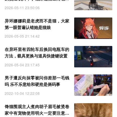
坐
2026-05-11 23:50:06
异环娜娜莉是老虎而不是猫，大家
第一眼普遍认错她是猫娘
2026-05-05 21:14:42
在异环里有四轮车后换回电瓶车的
方法，载具更换与道具快捷键设置
2026-05-04 23:17:45
男子遭反向抹零被问你差那一毛钱
吗 乐不乐意给和硬抢是俩码事
2022-10-04 12:22:08
馋猫围观主人煮肉胡子眉毛被烫卷
家中有宠物使用明火一定要注意安