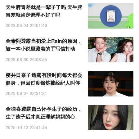
天生脾胃差就是一辈子了吗 天生脾
胃差就肯定调理不好了吗
2023-06-04 23:01:43
金泰熙透露当初爱上Rain的原因，
被一本小说里藏着的手写信打动
2025-08-30 20:08:55
樱井日奈子透露有段时间每天都会
健身，但因过度锻炼被经纪人叫停
2025-09-07 22:31:21
金律喜透露自己怀孕生子的经历，
生了孩子后才真正理解妈妈的心
2025-10-13 23:41:44