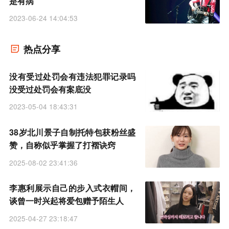
是有病
2023-06-24 14:04:53
热点分享
没有受过处罚会有违法犯罪记录吗
没受过处罚会有案底没
2023-05-04 18:43:31
38岁北川景子自制托特包获粉丝盛
赞，自称似乎掌握了打褶诀窍
2025-08-02 23:41:36
李惠利展示自己的步入式衣帽间，
谈曾一时兴起将爱包赠予陌生人
2025-04-27 23:18:47