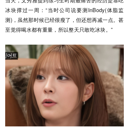
冰块撑过一周：“当时公司说要测InBody(体脂监
测)，虽然那时候已经很瘦了，但还想再减一点。甚
至觉得喝水都有重量，所以整天只敢吃冰块。”