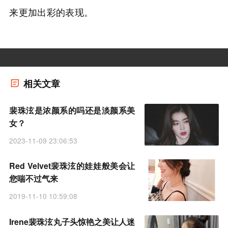
来更加出彩的表现。
相关文章
裴珠泫是浓颜系的吗还是淡颜系美
女？
2023-11-09 23:06:53
Red Velvet裴珠泫的娃娃般美会让
您喘不过气来
2019-11-10 10:59:08
Irene裴珠泫丸子头惊艳之美让人迷