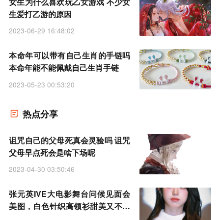
女生为什么喜欢玩乙女游戏 不少女
生爱打乙游的原因
2023-06-29 16:48:02
本命年可以带有自己生肖的手链吗
本命年能不能佩戴自己生肖手链
2023-05-23 00:53:20
热点分享
诅咒自己的父母死真会灵验吗 诅咒
父母早点死会是啥下场呢
2023-04-30 03:50:46
张元英IVE大电影舞台问候见面会
美图，白色针织高领衫甜美又不失
高级