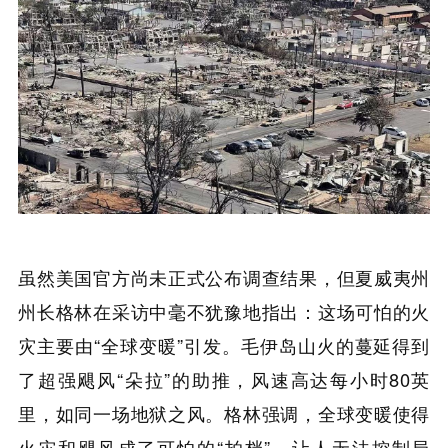
虽然美国官方尚未正式公布调查结果，但夏威夷州
州长格林在采访中毫不犹豫地指出：这场可怕的火
灾主要由“全球变暖”引发。毛伊岛山火的蔓延得到
了超强飓风“朵拉”的助推，风速高达每小时80英
里，如同一场地狱之风。格林强调，全球变暖使得
火灾和飓风成了可怕的“拍档”，让人无法控制局