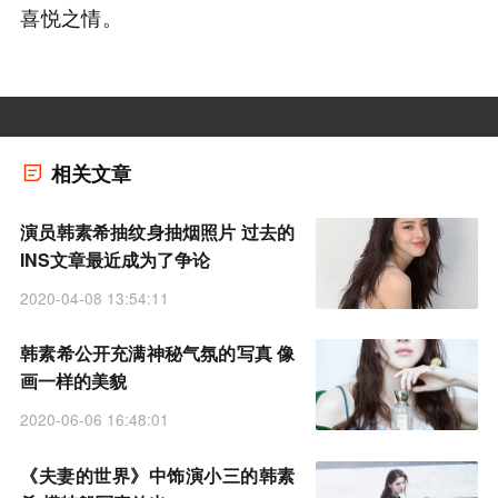
喜悦之情。
相关文章
演员韩素希抽纹身抽烟照片 过去的
INS文章最近成为了争论
2020-04-08 13:54:11
韩素希公开充满神秘气氛的写真 像
画一样的美貌
2020-06-06 16:48:01
《夫妻的世界》中饰演小三的韩素