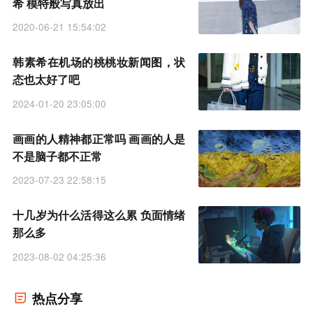
希 模特般写真放出
2020-06-21 15:54:02
韩素希在机场的桃桃妆新闻图，状
态也太好了吧
2024-01-20 23:05:00
画画的人精神都正常吗 画画的人是
不是脑子都不正常
2023-07-23 22:58:15
十几岁为什么活得这么累 负面情绪
那么多
2023-08-02 04:25:36
热点分享