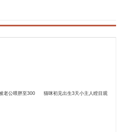
被老公喂胖至300
猫咪初见出生3天小主人瞠目观