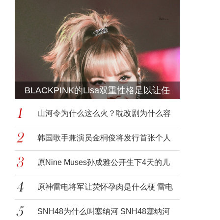
BLACKPINK的Lisa双重性格足以让任
何
山河令为什么这么火？耽改剧为什么容
易火受
韩国歌手兼演员金桐俊将发行首张个人
迷你专
原Nine Muses孙成雅公开生下4天的儿
子 感
原神雷电将军让荧怀孕肉是什么梗 雷电
将军
SNH48为什么叫塞纳河 SNH48塞纳河