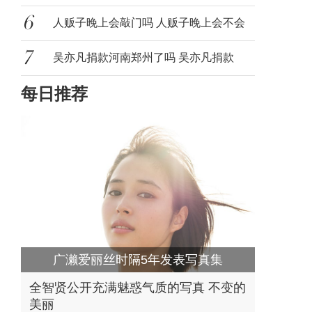
女团是什
人贩子晚上会敲门吗 人贩子晚上会不会
进家
吴亦凡捐款河南郑州了吗 吴亦凡捐款
每日推荐
2000万
广濑爱丽丝时隔5年发表写真集
全智贤公开充满魅惑气质的写真 不变的
美丽