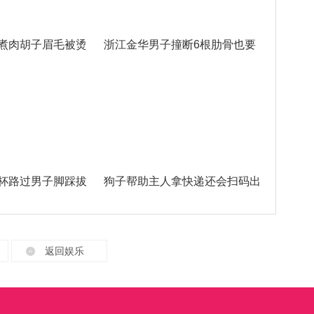
煮肉胡子眉毛被烫
浙江金华男子撞断6根肋骨也要
杯路过男子脚踩拔
狗子帮助主人拿快递还会扫码出
返回娱乐