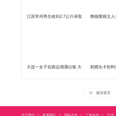
江苏常州男生收到2.7公斤录取
馋猫围观主人
大连一女子在路边偶遇白狐 大
刺猬头卡饮料
返回首页
关于我们
|
联系我们
|
团队合作
|
广告合作
|
它说