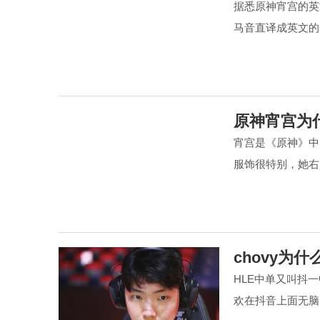
据悉原神宵宫的英
马音直译成英文的
原神宵宫为
宵宫是《原神》中
服饰很特别，她右
chovy为
HLE中单又叫抖
欢在抖音上面无脑吹