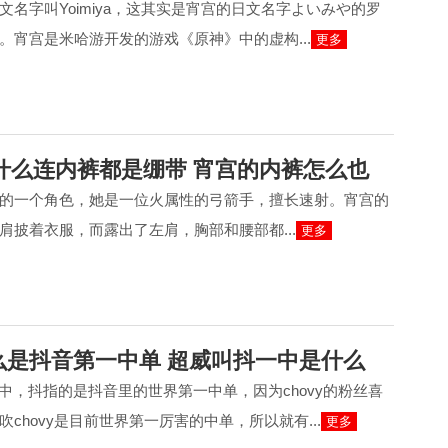
文名字叫Yoimiya，这其实是宵宫的日文名字よいみや的罗
。宵宫是米哈游开发的游戏《原神》中的虚构...
更多
什么连内裤都是绷带 宵宫的内裤怎么也
的一个角色，她是一位火属性的弓箭手，擅长速射。宵宫的
肩披着衣服，而露出了左肩，胸部和腰部都...
更多
什么是抖音第一中单 超威叫抖一中是什么
一中，抖指的是抖音里的世界第一中单，因为chovy的粉丝喜
chovy是目前世界第一厉害的中单，所以就有...
更多