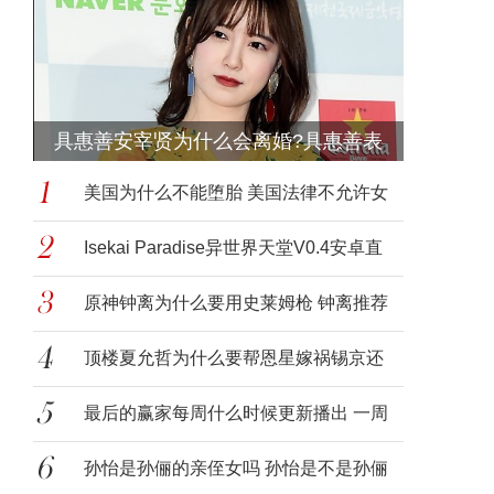
具惠善安宰贤为什么会离婚?具惠善表
美国为什么不能堕胎 美国法律不允许女
性堕
Isekai Paradise异世界天堂V0.4安卓直
装汉
原神钟离为什么要用史莱姆枪 钟离推荐
带史
顶楼夏允哲为什么要帮恩星嫁祸锡京还
找替罪
最后的赢家每周什么时候更新播出 一周
更新
孙怡是孙俪的亲侄女吗 孙怡是不是孙俪