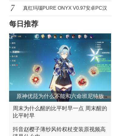
的亲
真红玛瑙PURE ONYX V0.97安卓PC汉
每日推荐
化版啥
原神优菈为什么不能和六命班尼特放
在一起，同队
周末为什么醒的比平时早一点 周末醒的
比平时早
抖音赵樱子薄纱风铃权杖变装原视频高