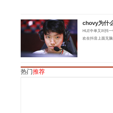
chovy为
HLE中单又叫抖
欢在抖音上面无脑吹
热门
推荐