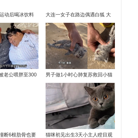
孩运动后喝冰饮料
大连一女子在路边偶遇白狐 大
被老公喂胖至300
男子做1小时心肺复苏救回小猫
撞断6根肋骨也要
猫咪初见出生3天小主人瞠目观