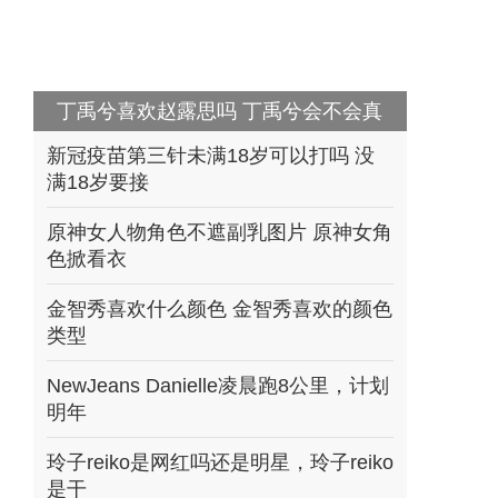
丁禹兮喜欢赵露思吗 丁禹兮会不会真
的喜欢赵露
新冠疫苗第三针未满18岁可以打吗 没
满18岁要接
原神女人物角色不遮副乳图片 原神女角
色掀看衣
金智秀喜欢什么颜色 金智秀喜欢的颜色
类型
NewJeans Danielle凌晨跑8公里，计划
明年
玲子reiko是网红吗还是明星，玲子reiko
是干