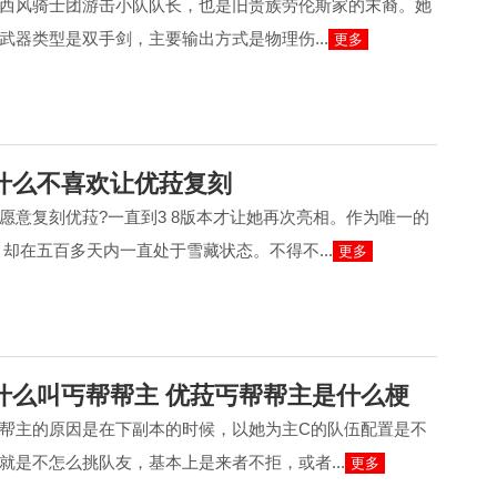
西风骑士团游击小队队长，也是旧贵族劳伦斯家的末裔。她
武器类型是双手剑，主要输出方式是物理伤...
更多
什么不喜欢让优菈复刻
愿意复刻优菈?一直到3 8版本才让她再次亮相。作为唯一的
，却在五百多天内一直处于雪藏状态。不得不...
更多
什么叫丐帮帮主 优菈丐帮帮主是什么梗
帮主的原因是在下副本的时候，以她为主C的队伍配置是不
就是不怎么挑队友，基本上是来者不拒，或者...
更多