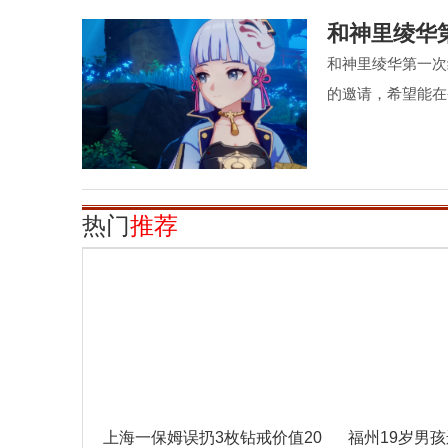
和神里绫华
和神里绫华第一次
的邀请，希望能在
热门
推荐
上海一保姆误扔3枚钻戒价值20
福州19岁男