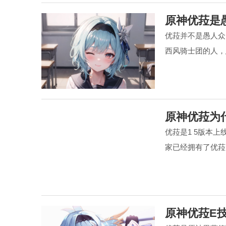
原神优菈是
优菈并不是愚人众
西风骑士团的人，
原神优菈为
优菈是1 5版本
家已经拥有了优菈
原神优菈E