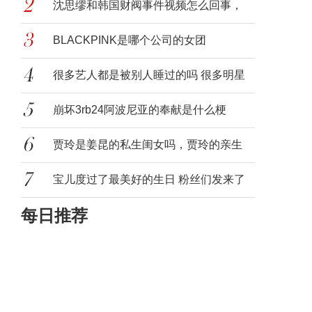
live2d
沈思缪和韩国财阀事件视频怎么回事，
韩国健
BLACKPINK是哪个公司的女团
BLACKPINK是什
很多艺人都是被别人睡过的吗 很多明星
都是
崩坏3rb24阿波尼亚的奉献是什么梗
贾玲是姜昆的私生闺女吗，贾玲的亲生
父亲是
宝儿度过了最美好的生日 粉丝们发来了
每日推荐
衷心