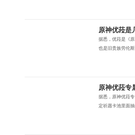
原神优菈是
据悉，优菈是《原
也是旧贵族劳伦斯
原神优菈专
据悉，原神优菈专
定祈愿卡池里面抽