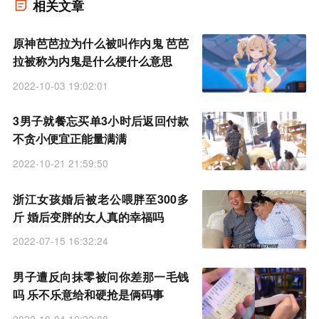
相关文章
原神芭芭拉为什么被叫作内鬼 芭芭
拉被称为内鬼是什么梗什么意思
2022-10-03 19:02:01
3男子就餐忘买单3小时后返回付款
不贪小便宜正能量满满
2022-10-21 21:59:50
浙江女孩婚后被老公喂胖至300多
斤 婚后变胖的女人真的幸福吗
2022-07-15 16:32:24
男子遭反向抹零被问你差那一毛钱
吗 乐不乐意给和硬抢是俩码事
2022-10-04 12:22:08