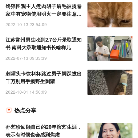
馋猫围观主人煮肉胡子眉毛被烫卷
家中有宠物使用明火一定要注意安
全
2022-10-13 23:54:09
江苏常州男生收到2.7公斤录取通知
书 南科大录取通知书长啥样儿
2022-07-13 09:33:39
刺猬头卡饮料杯路过男子脚踩拔出
千万别用手摸野生刺猬
2022-10-01 14:50:09
热点分享
孙艺珍回顾自己的26年演艺生涯，
表示有时候也会感到焦虑