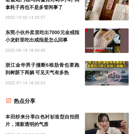
拿耗子再也不是多管闲事了
2022-10-02 14:22:57
东莞小伙外卖里吃出7000元金戒指
小龙虾里吃出戒指是怎么回事
2022-06-18 18:00:45
浙江金华男子撞断6根肋骨也要跑
到树荫下再躺 可见天气有多热
2022-07-14 16:33:03
热点分享
本田纱来分享白色衬衫造型自拍照
片，清新透明的气质