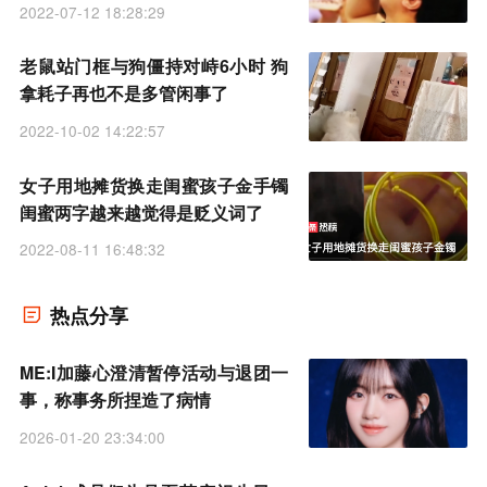
和问题
2022-07-12 18:28:29
老鼠站门框与狗僵持对峙6小时 狗
拿耗子再也不是多管闲事了
2022-10-02 14:22:57
女子用地摊货换走闺蜜孩子金手镯
闺蜜两字越来越觉得是贬义词了
2022-08-11 16:48:32
热点分享
ME:I加藤心澄清暂停活动与退团一
事，称事务所捏造了病情
2026-01-20 23:34:00