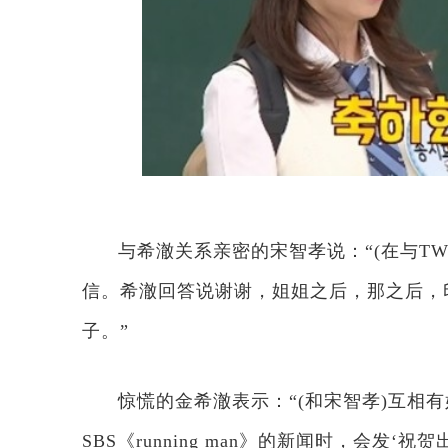
与希澈关系亲密的宋智孝说：“(在与TW
信。希澈回答说谢谢，姐姐之后，那之后，
子。”
惊慌的金希澈表示：“(和宋智孝)互相
SBS《running man》的新闻时，会发‘