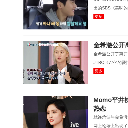
出的SBS《美味
更多
金希澈公开离
金希澈公开了离开S
JTBC《77亿
更多
Momo平井
热恋
就连承认与金希澈交
网上论坛上出现了