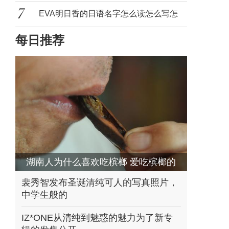
良值
EVA明日香的日语名字怎么读怎么写怎
每日推荐
么念
湖南人为什么喜欢吃槟榔 爱吃槟榔的
原因是什么
裴秀智发布圣诞清纯可人的写真照片，
中学生般的
IZ*ONE从清纯到魅惑的魅力为了新专