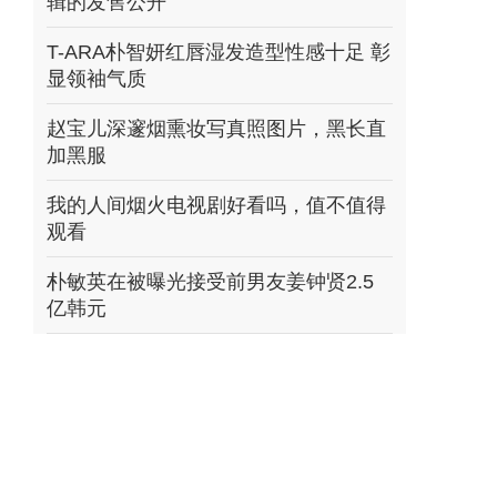
辑的发售公开
T-ARA朴智妍红唇湿发造型性感十足 彰
显领袖气质
赵宝儿深邃烟熏妆写真照图片，黑长直
加黑服
我的人间烟火电视剧好看吗，值不值得
观看
朴敏英在被曝光接受前男友姜钟贤2.5
亿韩元