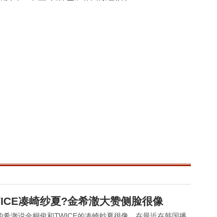
ICE凑崎纱夏?金希澈大赞侧脸很像
IOR的希澈说金桐俊和TWICE的凑崎纱夏很像。在最近在韩国播