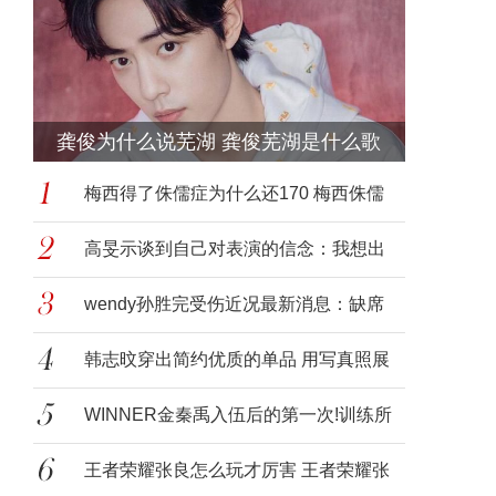
龚俊为什么说芜湖 龚俊芜湖是什么歌
梅西得了侏儒症为什么还170 梅西侏儒
症为
高旻示谈到自己对表演的信念：我想出
演需要
wendy孙胜完受伤近况最新消息：缺席
Red Ve
韩志旼穿出简约优质的单品 用写真照展
示平
WINNER金秦禹入伍后的第一次!训练所
里的照
王者荣耀张良怎么玩才厉害 王者荣耀张