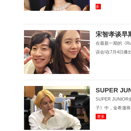
多
宋智孝谈早期
在最新一期的《Ru
误会!在7月4日
SUPER 
SUPER JUN
子》中，金希澈将
更多