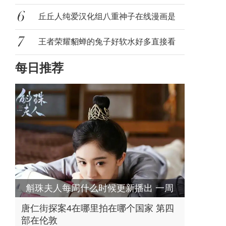
丘丘人纯爱汉化组八重神子在线漫画是
什么意
王者荣耀貂蝉的兔子好软水好多直接看
每日推荐
什么梗
斛珠夫人每周什么时候更新播出 一周
更新几集每
唐仁街探案4在哪里拍在哪个国家 第四
部在伦敦