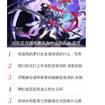
崩坏星穹铁道希儿为什么那么凶 星穹
韩漫我的梦幻女友漫画讲的什么，宅男
和理想
我们的当打之年袁歌是谁演的 袁歌的扮
演者
浮图缘合德帝姬慕容婉婉是谁演的 合德
帝姬
网红饭思思有老公和女儿吗
原神全明星第七部蒙德生活指南什么梗