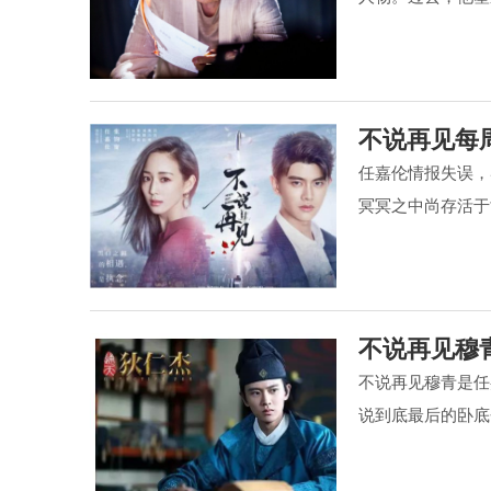
不说再见每
任嘉伦情报失误，
冥冥之中尚存活于世
不说再见穆
不说再见穆青是任
说到底最后的卧底