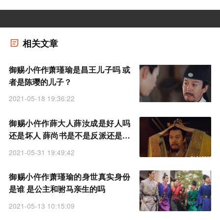
相关文章
御赐小仵作萧瑾瑜是昌王儿子吗 或
者是陈璎的儿子？
2021-05-18 19:36:22
御赐小仵作薛大人薛汝成是好人吗
还是坏人 薛尚书是不是反派还是好
的
2021-05-31 19:49:42
御赐小仵作萧瑾瑜的身世真实身份
是谁 是公主和驸马亲生的吗
2021-05-13 10:15:09