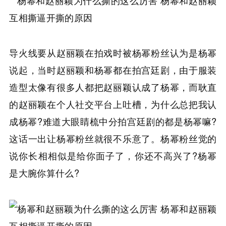
导火线要从赵丽颖在拍戏时被杨幂粉丝认为是杨幂
说起，当时赵丽颖和杨幂都在拍宫廷剧，由于服装
造型太像有很多人都把赵丽颖认成了杨幂，而耿直
的赵丽颖在个人社交平台上吐槽，为什么总把我认
成杨幂?难道大眼睛梳中分拍宫廷剧的都是杨幂嘛?
这话一出让杨幂粉丝就很不乐意了。杨幂粉丝觉的
说你长相相似是给你面子了，你还不高兴了?杨幂
是大腕你算什么?