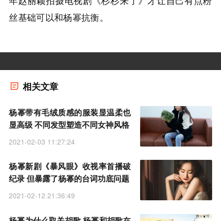
年赵丽颖拍摄电视剧《杉杉来了》才让自己有点粉
丝基础可以和杨幂抗衡。
相关文章
杨幂带有毛绒质感的服装显温柔也
显高级 不同发型塑造不同女神风格
2021-02-03 11:27:24
杨幂新剧《暴风眼》收视率首播破
纪录 但暴露了杨幂的台词功底问题
2021-02-12 21:36:49
杨幂为什么取关胡歌 杨幂和胡歌在