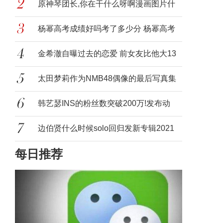
游戏，
原神琴团长,你在干什么呀啊漫画图片什
么梗
杨幂高考成绩好吗考了多少分 杨幂高考
分数
金希澈自曝过去的恋爱 前女友比他大13
岁?
太田梦莉作为NMB48偶像的最后写真集
韩艺瑟INS的粉丝数突破200万!发布动
态表示
边伯贤什么时候solo回归发新专辑2021
每日推荐
SM娱