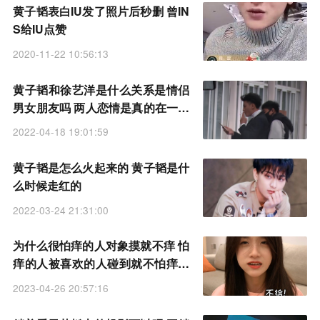
黄子韬表白IU发了照片后秒删 曾IN
S给IU点赞
2020-11-22 10:56:13
黄子韬和徐艺洋是什么关系是情侣
男女朋友吗 两人恋情是真的在一起
了吗
2022-04-18 19:01:59
黄子韬是怎么火起来的 黄子韬是什
么时候走红的
2022-03-24 21:31:00
为什么很怕痒的人对象摸就不痒 怕
痒的人被喜欢的人碰到就不怕痒了
的原因
2023-04-26 20:57:16