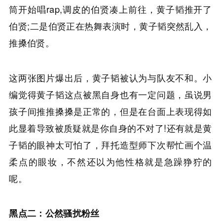
筒开始唱rap,调皮的伯贤凑上前往，黄子韬推开了
伯贤;二是伯贤正在热舞表演时，黄子韬突然乱入，
推搡伯贤。
这两张图片爆出后，黄子韬被认为与队友不和。小
编觉得黄子韬这点被黑自身也有一定问题，虽说男
孩子间推推搡搡是正常的，但是在台面上表现得如
此显着导致被质疑就是你自身的不对了!还有就是黄
子韬的眼神太可怕了，拜托造型师下次帮忙画个温
柔点的眼妆，不然还以为他性格就是急躁狰狞的
呢。
黑点二：公然骚扰粉丝