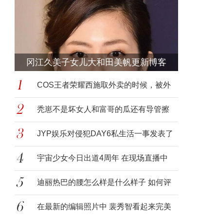
冈江久美子女儿大和田美帆更新博客
COS王者荣耀西施取外卖的时候，被外
卖员夺
秃崽不是坏女人和富哥的瓜还有导管擦
枪口的
JYP娱乐对侵犯DAY6私生活一事发表了
正式声明
宇宙少女今日出道4周年 在现场直播中
与粉
迪丽热巴的腰怎么样是什么样子 如何评
价迪
在最新的编辑照片中 裴秀智看起来完美