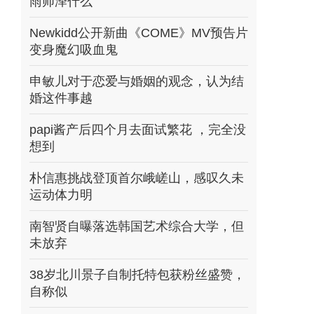
雨师泽什么
Newkidd公开新曲《COME》MV预告片
变身魔幻吸血鬼
申敏儿对于恋爱与婚姻的观念，认为结
婚这件事越
papi酱产后四个月去面试繁花 ，完全没
想到
朴信惠挑战登顶首尔峨嵯山，感叹久未
运动体力明
南智贤自曝落选韩国艺术综合大学，但
未放弃
38岁北川景子自制托特包获粉丝盛赞，
自称似