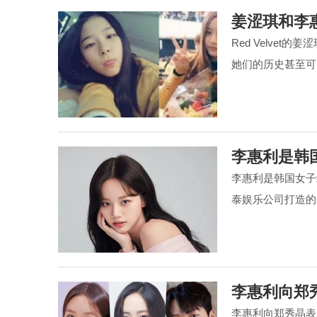
姜涩琪和李
Red Velvet的
她们的历史甚至
李惠利是韩
李惠利是韩国女子组合
泰娱乐公司打造的四人
李惠利向郑
李惠利向郑秀晶表