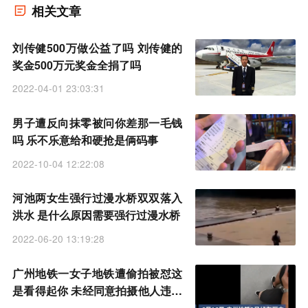
相关文章
刘传健500万做公益了吗 刘传健的
奖金500万元奖金全捐了吗
2022-04-01 23:03:31
男子遭反向抹零被问你差那一毛钱
吗 乐不乐意给和硬抢是俩码事
2022-10-04 12:22:08
河池两女生强行过漫水桥双双落入
洪水 是什么原因需要强行过漫水桥
2022-06-20 13:19:28
广州地铁一女子地铁遭偷拍被怼这
是看得起你 未经同意拍摄他人违法
吗