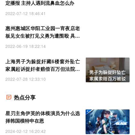
定播报 主持人遇到流鼻血怎么办
2022-07-12 18:46:41
惠州惠城区华阳工业园一宵夜店老
板见女生被打见义勇为遭围殴 具体
是什么情况
2022-06-19 18:22:14
上海男子为躲捉奸藏6楼窗外坠亡
家属起诉捉奸者赔偿百万但法院驳
回
2022-07-28 12:33:10
热点分享
星刃主角伊芙的体模演员为什么选
择韩国模特申在恩
2024-02-12 16:20:42