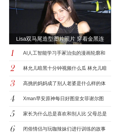
Lisa双马尾造型图片照片 穿着金黑连
AI人工智能学习手冢治虫的漫画轮廓和
面孔
林允儿暗黑十分钟视频什么瓜 林允儿暗
黑10
高挑的妈妈成了别人老婆是什么样的体
验，美
Xman早安原神每日好图皇女菲谢尔图
片推荐分
家长为什么总是喜欢和别人比 父母总是
拿孩
闭俗情侣与玩咖辣妹们进行训练的故事