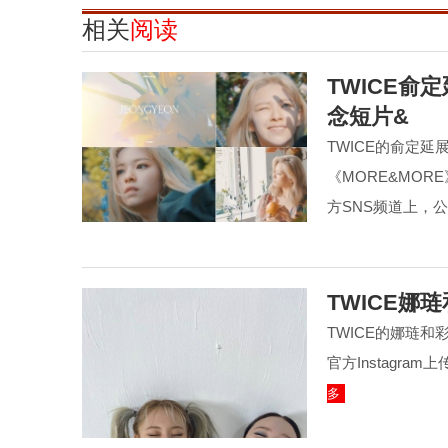
相关
阅读
TWICE俞
念短片&
TWICE的俞定延
《MORE&MOR
方SNS频道上，
TWICE娜
TWICE的娜琏和
官方Instagr
多