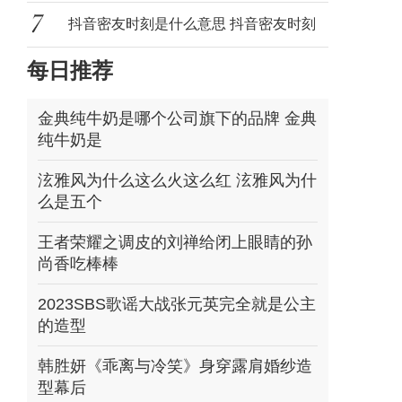
动漫视
抖音密友时刻是什么意思 抖音密友时刻
每日推荐
怎么
金典纯牛奶是哪个公司旗下的品牌 金典
纯牛奶是
泫雅风为什么这么火这么红 泫雅风为什
么是五个
王者荣耀之调皮的刘禅给闭上眼睛的孙
尚香吃棒棒
2023SBS歌谣大战张元英完全就是公主
的造型
韩胜妍《乖离与冷笑》身穿露肩婚纱造
型幕后