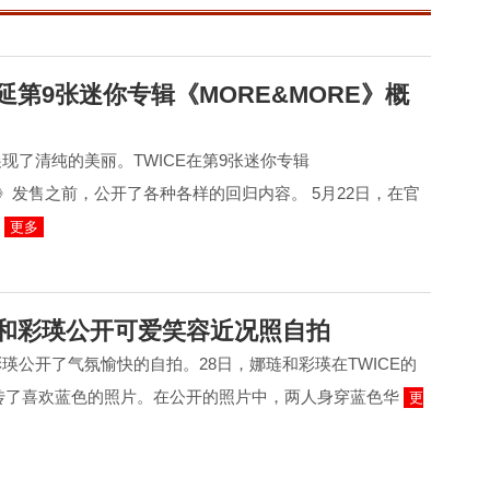
定延第9张迷你专辑《MORE&MORE》概
展现了清纯的美丽。TWICE在第9张迷你专辑
E》发售之前，公开了各种各样的回归内容。 5月22日，在官
公
更多
琏和彩瑛公开可爱笑容近况照自拍
彩瑛公开了气氛愉快的自拍。28日，娜琏和彩瑛在TWICE的
am上传了喜欢蓝色的照片。在公开的照片中，两人身穿蓝色华
更