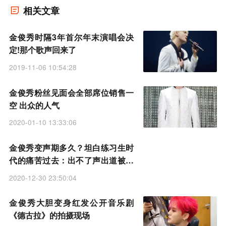
相关文章
金俊秀时隔3年首尔年末演唱会决
定!那个歌声回来了
2019-11-06 10:54:28
金俊秀粉丝见面会全部席位销售一
空 出众的人气
2020-01-10 13:33:06
金俊秀变声期多久？坦白练习生时
代的痛苦过去：出不了声出道被推
迟
2020-12-30 23:50:04
金俊秀大胆变身红发公开音乐剧
《德古拉》的拍摄现场