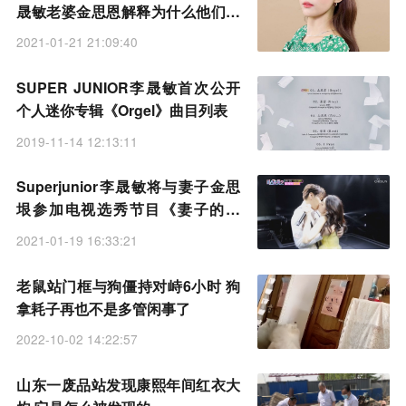
晟敏老婆金思恩解释为什么他们没
有孩子
2021-01-21 21:09:40
SUPER JUNIOR李晟敏首次公开
个人迷你专辑《Orgel》曲目列表
2019-11-14 12:13:11
Superjunior李晟敏将与妻子金思
垠参加电视选秀节目《妻子的味
道》
2021-01-19 16:33:21
老鼠站门框与狗僵持对峙6小时 狗
拿耗子再也不是多管闲事了
2022-10-02 14:22:57
山东一废品站发现康熙年间红衣大