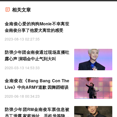
相关文章
金南俊心爱的狗狗Monie不幸离世
金南俊分享了他爱犬离世的感受
2023-08-13 02:27:35
防弹少年团金南俊通过现场直播吐
露心声 演唱会中止气到大叫
2020-03-13 14:53:33
金南俊在《Bang Bang Con The
Live》中向ARMY道歉 因舞蹈错误
2020-06-18 00:34:23
防弹少年团RM金南俊车票信息被
员工泄露 家庭地址、手机号等隐私