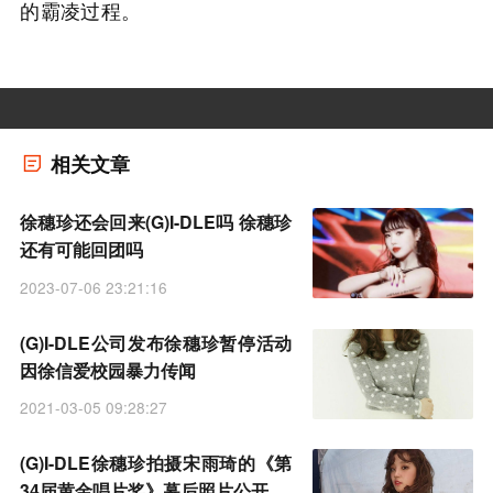
的霸凌过程。
相关文章
徐穗珍还会回来(G)I-DLE吗 徐穗珍
还有可能回团吗
2023-07-06 23:21:16
(G)I-DLE公司发布徐穗珍暂停活动
因徐信爱校园暴力传闻
2021-03-05 09:28:27
(G)I-DLE徐穗珍拍摄宋雨琦的《第
34届黄金唱片奖》幕后照片公开