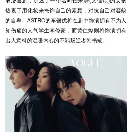
热衷于用化妆来掩饰自己的素颜，对抗自己对容貌
的自卑。ASTRO的车银优将在剧中饰演拥有不为人
知伤痛的人气学生李修豪，而黄仁烨则将饰演拥有
出人意料的温暖内心的不羁叛逆者韩书竣。