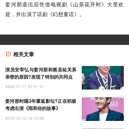
姜河那退伍后凭借电视剧《山茶花开时》大受欢
迎，并出演了话剧《幻想童话》。
相关文章
演员安宰弘与姜河那和邕圣祐关系
亲密的原因?发现了特别的共同点
2020-01-11 22:01:11
姜河那时隔3年重返影坛?正在积极
考虑出演《雨和你的故事》
2019-12-12 16:15:08