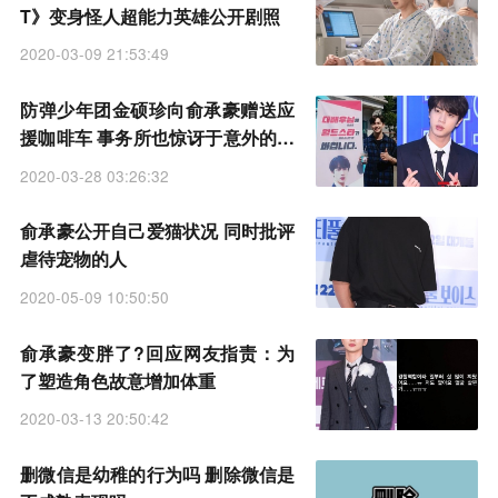
T》变身怪人超能力英雄公开剧照
2020-03-09 21:53:49
防弹少年团金硕珍向俞承豪赠送应
援咖啡车 事务所也惊讶于意外的交
情
2020-03-28 03:26:32
俞承豪公开自己爱猫状况 同时批评
虐待宠物的人
2020-05-09 10:50:50
俞承豪变胖了?回应网友指责：为
了塑造角色故意增加体重
2020-03-13 20:50:42
删微信是幼稚的行为吗 删除微信是