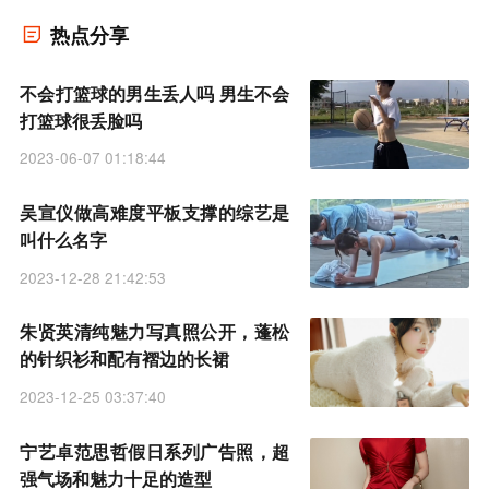
热点分享
不会打篮球的男生丢人吗 男生不会
打篮球很丢脸吗
2023-06-07 01:18:44
吴宣仪做高难度平板支撑的综艺是
叫什么名字
2023-12-28 21:42:53
朱贤英清纯魅力写真照公开，蓬松
的针织衫和配有褶边的长裙
2023-12-25 03:37:40
宁艺卓范思哲假日系列广告照，超
强气场和魅力十足的造型