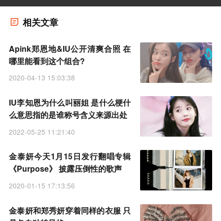
相关文章
Apink郑恩地&IU公开清爽合照 在
哪里能看到这个组合?
2020-04-13 15:03:38
IU李知恩为什么叫丽姐 是什么梗什
么意思指的是谁称号含义来源出处
2022-05-25 11:21:40
金泰妍今天1月15日发行翻唱专辑
《Purpose》 披露压倒性的歌声
2020-01-15 17:13:56
金泰妍和郑秀妍穿着同样的衣服 只