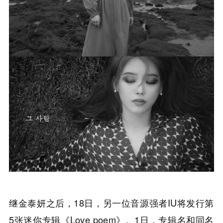
继金泰妍之后，18日，另一位音源强者IU将发行第
5张迷你专辑《Love poem》。1日，专辑名和同名