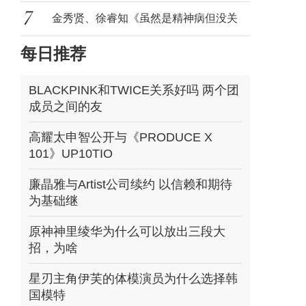
YouTube上
金秀贤、徐睿知《虽然是精神病但没关
每日推荐
系》新
BLACKPINK和TWICE关系好吗 两个团
成员之间的友
高耀太申智公开与《PRODUCE X
101》UP10TIO
廉晶雅与Artist公司续约 以信赖和期待
为基础继
原神神里绫华为什么可以放出三段大
招，为啥
星刃主角伊芙的体模演员为什么选择韩
国模特