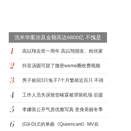
洗米华案涉及金额高达6800亿 不愧是
高以翔去世一周年 高以翔朋友、粉丝家
人等
抖音汤圆可甜了微密weme圈收费视频
写真照图
男子捡回3只兔子7个月繁殖近百只 不得
不佩
工作人员失误致贺峻霖被滞留机场 后援
会发
李娜英公开气质优雅写真 变身美丽冬季
女神
(G)I-DLE的单曲《Queencard》MV在