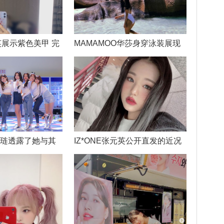
元英展示紫色美甲 完
MAMAMOO华莎身穿泳装展现
美身
娜琏透露了她与其
IZ*ONE张元英公开直发的近况
照