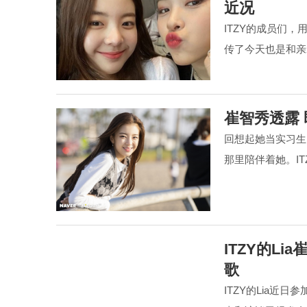
近况
ITZY的成员们
传了今天也是和亲
崔智秀透露
回想起她当实习生
那里陪伴着她。IT
ITZY的L
歌
ITZY的Lia近