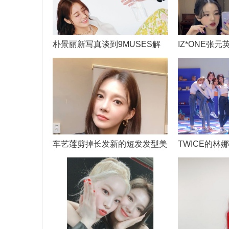
朴景丽新写真谈到9MUSES解
IZ*ONE张
散后
车艺莲剪掉长发新的短发发型美
TWICE的林
他