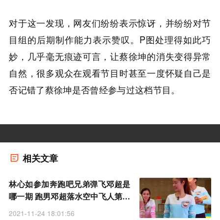
对于这一发现，网友们纷纷表示惊讶，并纷纷对节
目组的后期制作能力表示赞叹。P图处理得如此巧
妙，几乎毫无痕迹可言，让蔡徐坤的消失变得异常
自然，很多观众在观看节目时甚至一度怀疑自己是
否记错了蔡徐坤是否曾经参与过这档节目。
相关文章
林心如参加奔跑吧兄弟弹飞邓超是
哪一期 跑男邓超落水空中飞人第几
季第几期
2021-11-24 18:01:56