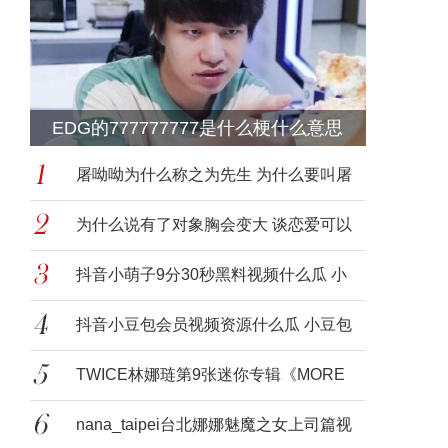
EDG的777777777是什么梗什么意思
来源
屠呦呦为什么称之为先生 为什么要叫屠
呦呦
为什么说有了对象胸会变大 谈恋爱可以
促进
抖音小萌子9分30秒黑料视频什么瓜 小
萌子
抖音小豆包会员视频资源什么瓜 小豆包
腾讯
TWICE林娜琏第9张迷你专辑《MORE
& MORE
nana_taipei台北娜娜魅魔之女上司篇视