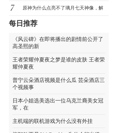
频什
原神为什么点亮不了璃月七天神像，解
每日推荐
锁不了
《风云碑》在即将播出的剧情前公开了
高圣熙的新
王者荣耀仲夏夜之梦是谁的皮肤 王者荣
耀仲夏夜
普宁云朵酒店视频是什么瓜 芸朵酒店三
个视频事
日本小姐选美选出一位乌克兰裔美女冠
军，在
主机端的联机游戏为什么没有外挂