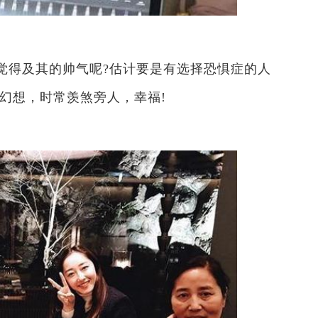
觉得及其的帅气呢?估计要是有选择恐惧症的人
的幻想，时常羡煞旁人，幸福!