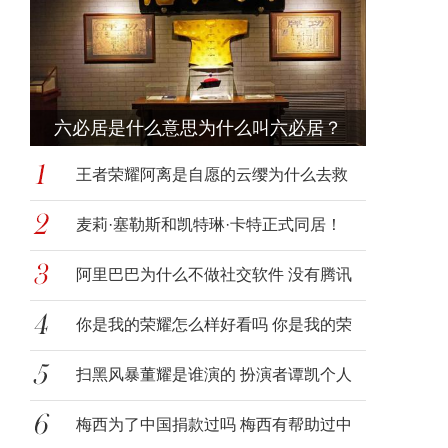
六必居是什么意思为什么叫六必居？
字
王者荣耀阿离是自愿的云缨为什么去救
阿离
麦莉·塞勒斯和凯特琳·卡特正式同居！
阿里巴巴为什么不做社交软件 没有腾讯
那样
你是我的荣耀怎么样好看吗 你是我的荣
耀讲
扫黑风暴董耀是谁演的 扮演者谭凯个人
资料
梅西为了中国捐款过吗 梅西有帮助过中