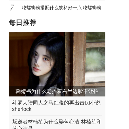
国吗
吃螺蛳粉搭配什么饮料好一点 吃螺蛳粉
每日推荐
配什
鞠婧祎为什么老捂着右半边脸不让拍
左右脸不一
斗罗大陆同人之马红俊的再出击txt小说
sherlock
叛逆者林楠笙为什么娶蓝心洁 林楠笙和
蓝心洁是