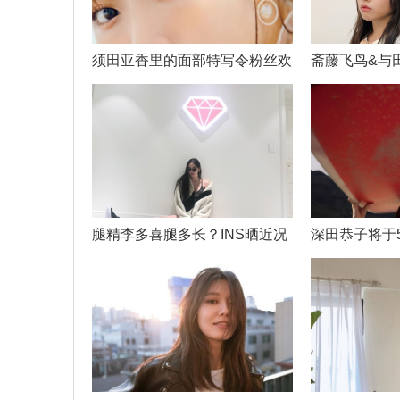
须田亚香里的面部特写令粉丝欢
斋藤飞鸟&与
Cos
腿精李多喜腿多长？INS晒近况
深田恭子将于
2