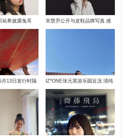
田祐希披露兔耳
宋慧乔公开与皮鞋品牌写真 感
5月13日发行时隔
IZ*ONE张元英游乐园近况 清纯