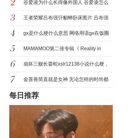
梗，神
谷爱凌为什么长得像外国人 谷爱凌怎么
是外
王者荣耀吕布强㢨貂蝉卧床图片 吕布强
㢨貂
gx是什么梗什么意思 网络用语gx在饭圈
的意
MAMAMOO第二张专辑《 Reality in
BLACK
崩坏三舰长耍蛇xslr12138小说什么梗，
讲的
金喜善简直就是女神 无论怎样的时尚都
每日推荐
能穿