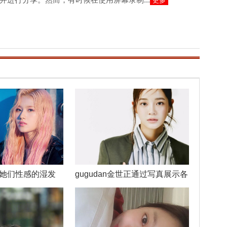
更多
像她们性感的湿发
gugudan金世正通过写真展示各