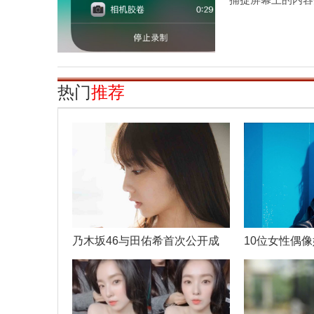
热门
推荐
乃木坂46与田佑希首次公开成
10位女性偶
熟
造