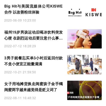
Big Hit与美国流媒体公司KISWE
合作 以改善粉丝体验
2020-06-09 10:23:00
福州19岁男孩运动后喝冰饮料突发
心梗 在剧烈运动后要注意什么事项
和问题
2022-07-12 18:28:29
3男子就餐忘买单3小时后返回付款
不贪小便宜正能量满满
2022-10-21 21:59:50
女子用地摊货换走闺蜜孩子金手镯
闺蜜两字越来越觉得是贬义词了
2022-08-11 16:48:32