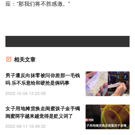
应：“那我们将不胜感激。”
相关文章
男子遭反向抹零被问你差那一毛钱
吗 乐不乐意给和硬抢是俩码事
2022-10-04 12:22:08
女子用地摊货换走闺蜜孩子金手镯
闺蜜两字越来越觉得是贬义词了
2022-08-11 16:48:32