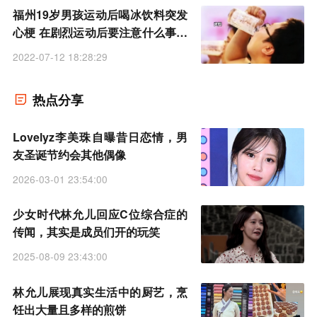
福州19岁男孩运动后喝冰饮料突发
心梗 在剧烈运动后要注意什么事项
和问题
2022-07-12 18:28:29
热点分享
Lovelyz李美珠自曝昔日恋情，男
友圣诞节约会其他偶像
2026-03-01 23:54:00
少女时代林允儿回应C位综合症的
传闻，其实是成员们开的玩笑
2025-08-09 23:43:00
林允儿展现真实生活中的厨艺，烹
饪出大量且多样的煎饼