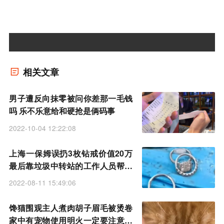
相关文章
男子遭反向抹零被问你差那一毛钱
吗 乐不乐意给和硬抢是俩码事
2022-10-04 12:22:08
上海一保姆误扔3枚钻戒价值20万
最后靠垃圾中转站的工作人员帮忙
成功找到
2022-08-11 15:49:06
馋猫围观主人煮肉胡子眉毛被烫卷
家中有宠物使用明火一定要注意安