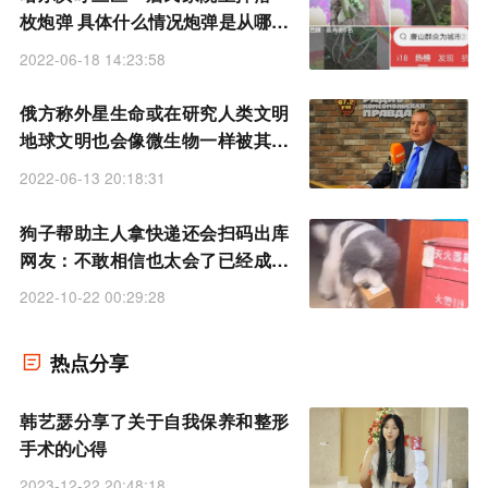
枚炮弹 具体什么情况炮弹是从哪里
来的
2022-06-18 14:23:58
俄方称外星生命或在研究人类文明
地球文明也会像微生物一样被其他
文明研究吗
2022-06-13 20:18:31
狗子帮助主人拿快递还会扫码出库
网友：不敢相信也太会了已经成精
了
2022-10-22 00:29:28
热点分享
韩艺瑟分享了关于自我保养和整形
手术的心得
2023-12-22 20:48:18