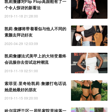
凯莉詹娜对Flip Flop高跟鞋有了一
个令人惊讶的新看法
2019-11-18 21:28:00
凯莉·詹娜将带着看似与他人不同的
素颜去拜访好友
2020-04-29 12:03:09
凯莉詹娜法式美甲上的大转变最终
会说服你去尝试这种潮流
2019-11-19 02:51:00
索菲亚·里奇给凯莉·詹娜打电话说
她是她最好的朋友
2019-11-15 09:20:00
哈尔滨呼兰区一居民家院里掉落一