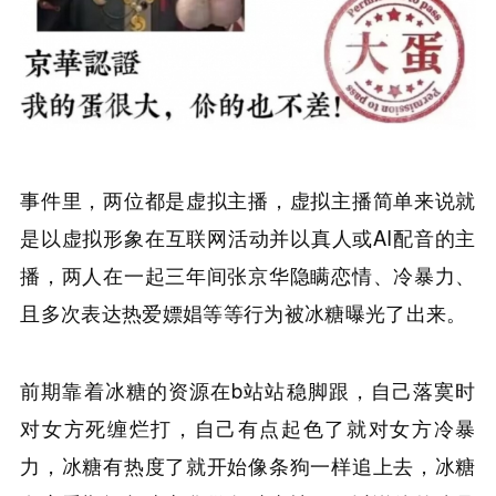
事件里，两位都是虚拟主播，虚拟主播简单来说就
是以虚拟形象在互联网活动并以真人或AI配音的主
播，两人在一起三年间张京华隐瞒恋情、冷暴力、
且多次表达热爱嫖娼等等行为被冰糖曝光了出来。
前期靠着冰糖的资源在b站站稳脚跟，自己落寞时
对女方死缠烂打，自己有点起色了就对女方冷暴
力，冰糖有热度了就开始像条狗一样追上去，冰糖