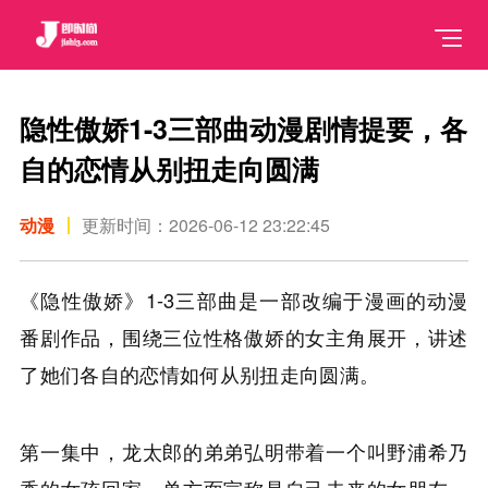
隐性傲娇1-3三部曲动漫剧情提要，各
自的恋情从别扭走向圆满
动漫
更新时间：2026-06-12 23:22:45
《隐性傲娇》1-3三部曲是一部改编于漫画的动漫
番剧作品，围绕三位性格傲娇的女主角展开，讲述
了她们各自的恋情如何从别扭走向圆满。
第一集中，龙太郎的弟弟弘明带着一个叫野浦希乃
香的女孩回家，单方面宣称是自己未来的女朋友。