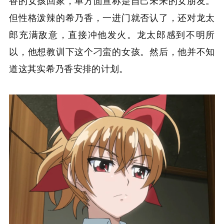
但性格泼辣的希乃香，一进门就否认了，还对龙太
郎充满敌意，直接冲他发火。龙太郎感到不明所
以，他想教训下这个刁蛮的女孩。然后，他并不知
道这其实希乃香安排的计划。